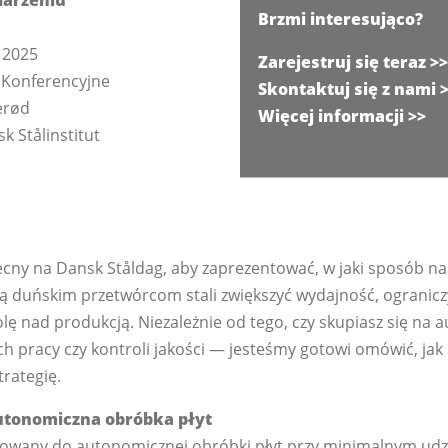
Brzmi interesująco?
 2025
Zarejestruj się teraz >>
Konferencyjne
Skontaktuj się z nami 
erød
Więcej informacji >>
k Stålinstitut
cny na Dansk Ståldag, aby zaprezentować, w jaki sposób n
 duńskim przetwórcom stali zwiększyć wydajność, ograniczy
lę nad produkcją. Niezależnie od tego, czy skupiasz się na a
h pracy czy kontroli jakości — jesteśmy gotowi omówić, jak
trategię.
utonomiczna obróbka płyt
towany do autonomicznej obróbki płyt przy minimalnym udzi