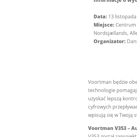
Data:
13 listopada
Miejsce:
Centrum 
Nordsjællands, All
Organizator:
Dans
Voortman będzie obe
technologie pomagają
uzyskać lepszą kontro
cyfrowych przepływac
wpisują się w Twoją s
Voortman V353 – A
V353 został zaprojek