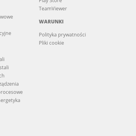
Play Store
TeamViewer
iwowe
WARUNKI
cyjne
Polityka prywatności
Pliki cookie
ali
tali
ch
ządzenia
procesowe
nergetyka