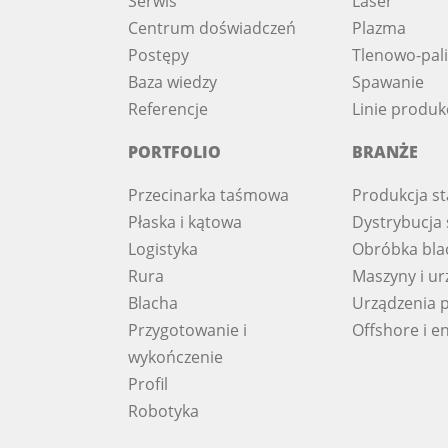
Serwis
Laser
Centrum doświadczeń
Plazma
Postępy
Tlenowo-pal
Baza wiedzy
Spawanie
Referencje
Linie produk
PORTFOLIO
BRANŻE
Przecinarka taśmowa
Produkcja st
Płaska i kątowa
Dystrybucja s
Logistyka
Obróbka bla
Rura
Maszyny i ur
Blacha
Urządzenia 
Przygotowanie i
Offshore i e
wykończenie
Profil
Robotyka