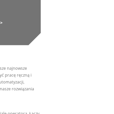
>>
asze najnowsze
ć pracę ręczną i
utomatyzacji,
 nasze rozwiązania
ale operatora. Łączy