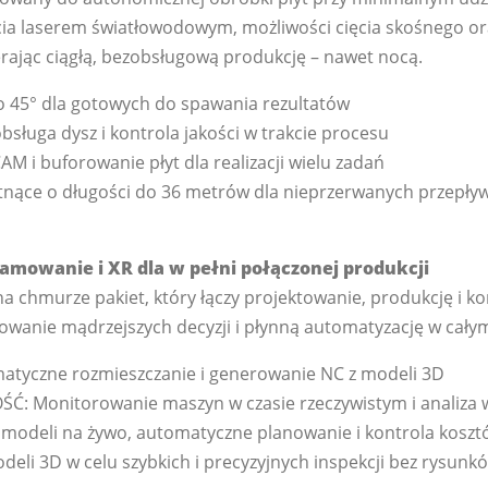
cia laserem światłowodowym, możliwości cięcia skośnego 
rając ciągłą, bezobsługową produkcję – nawet nocą.
o 45° dla gotowych do spawania rezultatów
sługa dysz i kontrola jakości w trakcie procesu
M i buforowanie płyt dla realizacji wielu zadań
tnące o długości do 36 metrów dla nieprzerwanych przepły
ramowanie i XR dla w pełni połączonej produkcji
na chmurze pakiet, który łączy projektowanie, produkcję i ko
wanie mądrzejszych decyzji i płynną automatyzację w całym
tyczne rozmieszczanie i generowanie NC z modeli 3D
 Monitorowanie maszyn w czasie rzeczywistym i analiza 
 modeli na żywo, automatyczne planowanie i kontrola kosz
odeli 3D w celu szybkich i precyzyjnych inspekcji bez rysunk