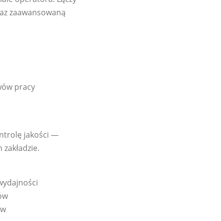
oraz zaawansowaną
wów pracy
ntrolę jakości —
 zakładzie.
wydajności
tów
ów