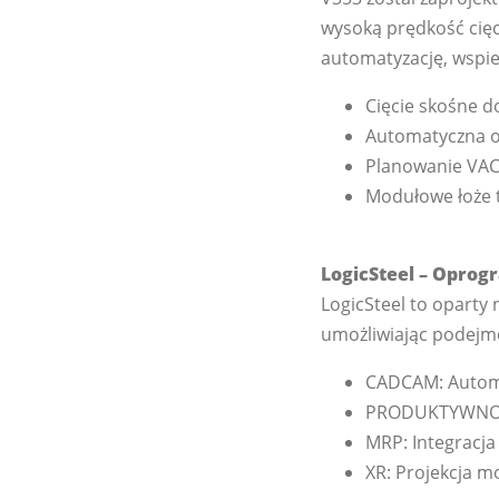
wysoką prędkość cię
automatyzację, wspie
Cięcie skośne d
Automatyczna ob
Planowanie VACA
Modułowe łoże 
LogicSteel – Oprog
LogicSteel to oparty 
umożliwiając podejmo
CADCAM: Automa
PRODUKTYWNOŚĆ:
MRP: Integracja
XR: Projekcja m