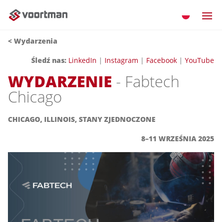
< Wydarzenia
Śledź nas:
LinkedIn
|
Instagram
|
Facebook
|
YouTube
WYDARZENIE
- Fabtech
Chicago
CHICAGO, ILLINOIS, STANY ZJEDNOCZONE
8–11 WRZEŚNIA 2025