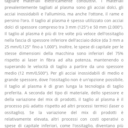
tagliare materiali elettricamente conduttivi. I materiali
prevalentemente tagliati al plasma sono gli acciai dolci, gli
acciai inossidabili e l'alluminio, ma anche l'ottone, il rame e
persino l'oro. Il taglio al plasma è spesso utilizzato con acciai
dolci di spessore compreso tra 3 mm (125") e 50 mm (2.000").
Il taglio al plasma è più di tre volte più veloce dell'ossitaglio
nella fascia di spessore inferiore dell'acciaio dolce (da 3 mm a
25 mm/0,125" fino a 1,000"). Inoltre, le spese di capitale per le
stesse dimensioni della macchina sono inferiori del 75%
rispetto ai laser in fibra ad alta potenza, mantenendo o
superando le velocità di taglio a partire da uno spessore
medio (12 mm/0,500"). Per gli acciai inossidabili di medio e
grande spessore, dove l'ossitaglio non è un'opzione possibile,
il taglio al plasma è di gran lunga la tecnologia di taglio
preferita. A seconda del tipo di materiale, dello spessore e
della variazione del mix di prodotti, il taglio al plasma è il
processo più adatto rispetto ad altri processi termici (laser o
ossitaglio). Se la variazione del mix di prodotti è
relativamente elevata, altri processi con costi operativi o
spese di capitale inferiori, come l'ossitaglio, diventano più