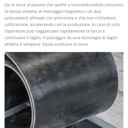
Sia le torce al plasma che quelle a ossicombustibile utilizzano
lo stesso sistema di montaggio magnetico con due
azionamenti allineati con precisione e che non richiedono
calibrazione, accelerando così la produzione. In caso di urto,
l’operatore può riagganciare rapidamente la torcia e
continuare il taglio. Il passaggio da una tecnologia di taglio
all’altra è semplice: basta sostituire le torce.