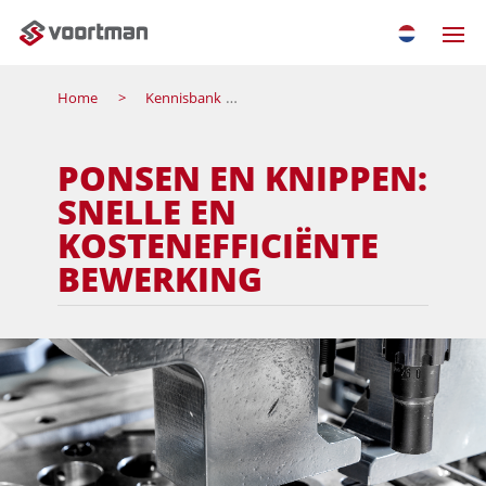
Home
Kennisbank
Ponsen en knippen: snelle en kos
PONSEN EN KNIPPEN:
SNELLE EN
KOSTENEFFICIËNTE
BEWERKING