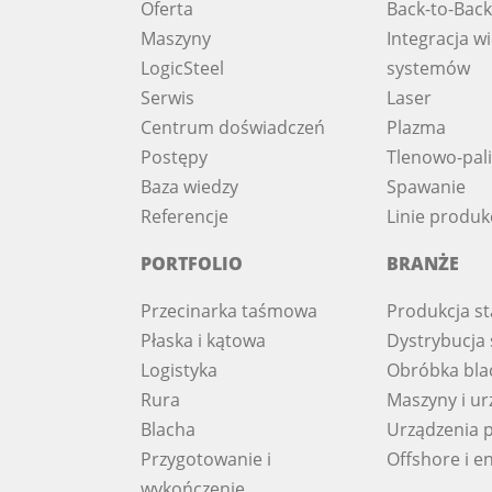
Oferta
Back-to-Back
Maszyny
Integracja wi
LogicSteel
systemów
Serwis
Laser
Centrum doświadczeń
Plazma
Postępy
Tlenowo-pal
Baza wiedzy
Spawanie
Referencje
Linie produk
PORTFOLIO
BRANŻE
Przecinarka taśmowa
Produkcja st
Płaska i kątowa
Dystrybucja s
Logistyka
Obróbka bla
Rura
Maszyny i ur
Blacha
Urządzenia 
Przygotowanie i
Offshore i e
wykończenie