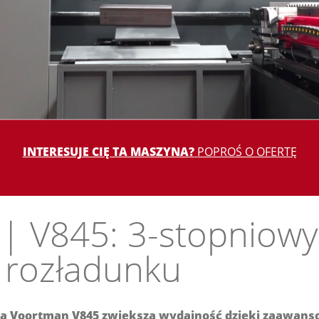
INTERESUJE CIĘ TA MASZYNA?
POPROŚ O OFERTĘ
| V845: 3-stopniowy
 rozładunku
na Voortman V845 zwiększa wydajność dzięki zaawan