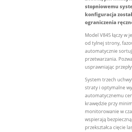
stopniowemu syste
konfiguracja zosta
ograniczenia ręczne
Model V845 łączy w j
od tylnej strony, fa
automatycznie sortuje
przetwarzania. Pozwa
usprawniając przepływ
System trzech uchwyt
straty i optymalne wy
automatycznemu cent
krawędzie przy minim
monitorowanie w czas
wspierają bezpieczną
przekształca cięcie 