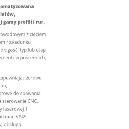
utomatyzowana
riałów,
 gamy profili i rur.
tłowodowym z cięciem
tem rozładunku
 długość, typ lub etap
elementów pośrednich,
zapewniając zerowe
 mm,
gotowe do spawania
e sterowanie CNC,
y laserowej 1
oortman V845
ną obsługą