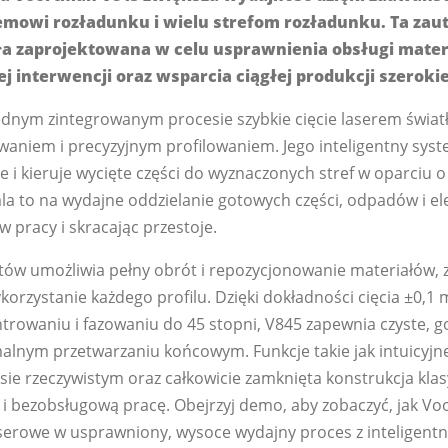
mowi rozładunku i wielu strefom rozładunku. Ta za
ła zaprojektowana w celu usprawnienia obsługi mate
j interwencji oraz wsparcia ciągłej produkcji szerokiej
ednym zintegrowanym procesie szybkie cięcie laserem świa
zowaniem i precyzyjnym profilowaniem. Jego inteligentny sys
 i kieruje wycięte części do wyznaczonych stref w oparciu o
la to na wydajne oddzielanie gotowych części, odpadów i 
 pracy i skracając przestoje.
ów umożliwia pełny obrót i repozycjonowanie materiałów, 
korzystanie każdego profilu. Dzięki dokładności cięcia ±0,1
rowaniu i fazowaniu do 45 stopni, V845 zapewnia czyste, 
alnym przetwarzaniu końcowym. Funkcje takie jak intuicyjn
ie rzeczywistym oraz całkowicie zamknięta konstrukcja klas
 i bezobsługową pracę. Obejrzyj demo, aby zobaczyć, jak V
laserowe w usprawniony, wysoce wydajny proces z inteligent