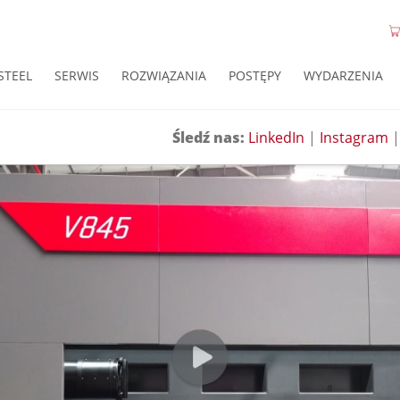
STEEL
SERWIS
ROZWIĄZANIA
POSTĘPY
WYDARZENIA
Śledź nas:
LinkedIn
|
Instagram