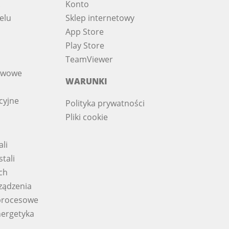
Konto
elu
Sklep internetowy
App Store
Play Store
TeamViewer
iwowe
WARUNKI
cyjne
Polityka prywatności
Pliki cookie
ali
tali
ch
ządzenia
procesowe
nergetyka