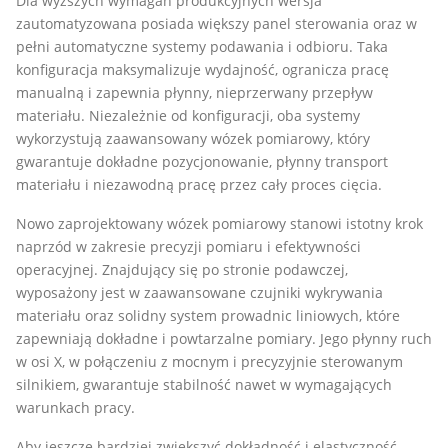
Dla wyższych wymagań produkcyjnych wersja
zautomatyzowana posiada większy panel sterowania oraz w
pełni automatyczne systemy podawania i odbioru. Taka
konfiguracja maksymalizuje wydajność, ogranicza pracę
manualną i zapewnia płynny, nieprzerwany przepływ
materiału. Niezależnie od konfiguracji, oba systemy
wykorzystują zaawansowany wózek pomiarowy, który
gwarantuje dokładne pozycjonowanie, płynny transport
materiału i niezawodną pracę przez cały proces cięcia.
Nowo zaprojektowany wózek pomiarowy stanowi istotny krok
naprzód w zakresie precyzji pomiaru i efektywności
operacyjnej. Znajdujący się po stronie podawczej,
wyposażony jest w zaawansowane czujniki wykrywania
materiału oraz solidny system prowadnic liniowych, które
zapewniają dokładne i powtarzalne pomiary. Jego płynny ruch
w osi X, w połączeniu z mocnym i precyzyjnie sterowanym
silnikiem, gwarantuje stabilność nawet w wymagających
warunkach pracy.
Aby jeszcze bardziej zwiększyć dokładność i elastyczność,