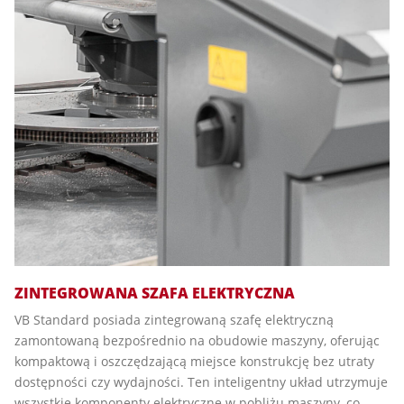
ZINTEGROWANA SZAFA ELEKTRYCZNA
VB Standard posiada zintegrowaną szafę elektryczną
zamontowaną bezpośrednio na obudowie maszyny, oferując
kompaktową i oszczędzającą miejsce konstrukcję bez utraty
dostępności czy wydajności. Ten inteligentny układ utrzymuje
wszystkie komponenty elektryczne w pobliżu maszyny, co