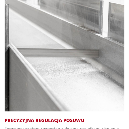
PRECYZYJNA REGULACJA POSUWU
Serwomechaniczny wrzecion z dwoma czujnikami ciśnienia