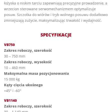
łożyska o niskim tarciu zapewniają precyzyjne prowadzenie, a
wrzecion sterowane serwomechanizmem optymalizuje
posuw. Szczotka do wiórów i tryb wolnego posuwu dodatkowo
zmniejszają zużycie, maksymalizując trwałość i wydajność.
SPECYFIKACJE
VB750
Zakres roboczy, szerokość
30 – 750 mm
Zakres roboczy, wysokość
10 – 460 mm
Maksymalna masa pozycjonowania
15 000 kg
Kąty cięcia ukośnego
+45° i -60°
VB1140
Zakres roboczy, szerokość
30 – 1.140 mm