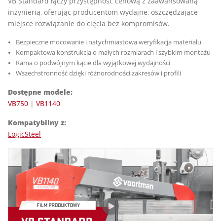
VB Standard łączy przystępność cenową z zaawansowaną
inżynierią, oferując producentom wydajne, oszczędzające
miejsce rozwiązanie do cięcia bez kompromisów.
Bezpieczne mocowanie i natychmiastowa weryfikacja materiału
Kompaktowa konstrukcja o małych rozmiarach i szybkim montażu
Rama o podwójnym kącie dla wyjątkowej wydajności
Wszechstronność dzięki różnorodności zakresów i profili
Dostępne modele:
VB750
|
VB1140
Kompatybilny z:
LogicSteel