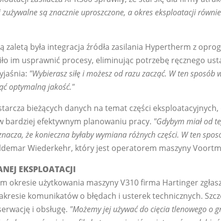
i zużywalne są znacznie uproszczone, a okres eksploatacji równie
ną zaletą była integracja źródła zasilania Hypertherm z op
ło im usprawnić procesy, eliminując potrzebę ręcznego usta
yjaśnia:
"Wybierasz siłę i możesz od razu zacząć. W ten sposób w
ć optymalną jakość."
tarcza bieżących danych na temat części eksploatacyjnych
w bardziej efektywnym planowaniu pracy.
"Gdybym miał od teg
oznacza, że konieczna byłaby wymiana różnych części. W ten spos
demar Wiederkehr, który jest operatorem maszyny Voortm
ANEJ EKSPLOATACJI
m okresie użytkowania maszyny V310 firma Hartinger zgłas
akresie komunikatów o błędach i usterek technicznych. Szc
erwację i obsługę.
"Możemy jej używać do cięcia tlenowego o g