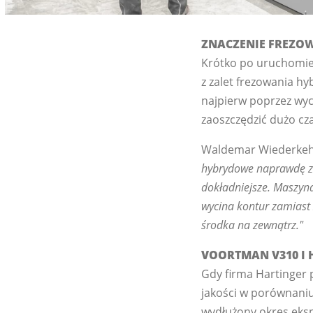
ZNACZENIE FREZ
Krótko po uruchomien
z zalet frezowania h
najpierw poprzez wyc
zaoszczędzić dużo cza
Waldemar Wiederkehr,
hybrydowe naprawdę zre
dokładniejsze. Maszyn
wycina kontur zamiast
środka na zewnątrz."
VOORTMAN V310 I 
Gdy firma Hartinger 
jakości w porównaniu
wydłużony okres ekspl