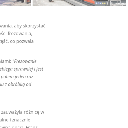
wania, aby skorzystać
ści frezowania,
zęść, co pozwala
niami:
"Frezowanie
biega sprawniej i jest
 potem jeden raz
iu z obróbką od
 zauważyła różnicę w
lne i znacznie
cyjną opcją. Franz