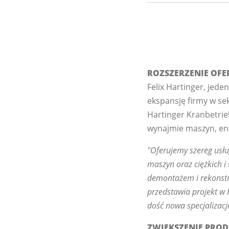
ROZSZERZENIE OFER
Felix Hartinger, jed
ekspansję firmy w se
Hartinger Kranbetrie
wynajmie maszyn, ene
"Oferujemy szereg usłu
maszyn oraz ciężkich i
demontażem i rekonstru
przedstawia projekt w 
dość nowa specjalizacj
ZWIĘKSZENIE PROD