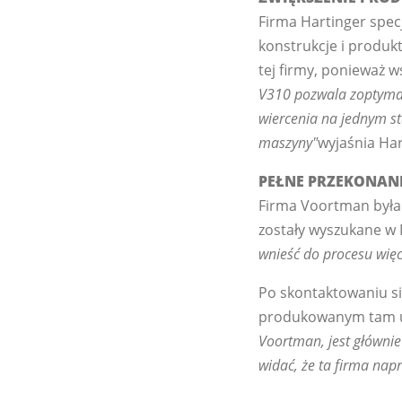
Firma Hartinger specj
konstrukcje i produk
tej firmy, ponieważ 
V310 pozwala zoptymali
wiercenia na jednym st
maszyny"
wyjaśnia Har
PEŁNE PRZEKONAN
Firma Voortman była 
zostały wyszukane w 
wnieść do procesu wię
Po skontaktowaniu się
produkowanym tam u
Voortman, jest głównie
widać, że ta firma napr