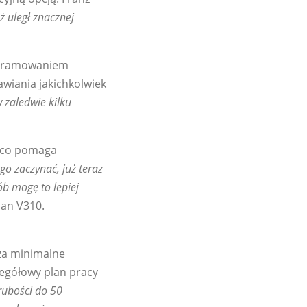
ż uległ znacznej
rogramowaniem
wiania jakichkolwiek
 zaledwie kilku
, co pomaga
o zaczynać, już teraz
ób mogę to lepiej
an V310.
za minimalne
zegółowy plan pracy
rubości do 50