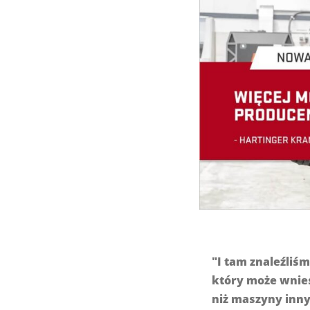
"I tam znaleźliś
który może wnieś
niż maszyny inn