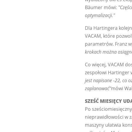
Bäumer mówi:
"Częśc
optymalizacji."
Dla Hartingera kolej
VACAM, które pozwoli
parametrów. Franz w
krokach można osiągną
Co więcej, VACAM dos
zespołowi Hartinger 
jest napisane -22, co 
zaplanować"
mówi Wal
SZEŚĆ MIESIĘCY UD
Po sześciomiesięczny
nieprawidłowości w z
maszyny ułatwia kons