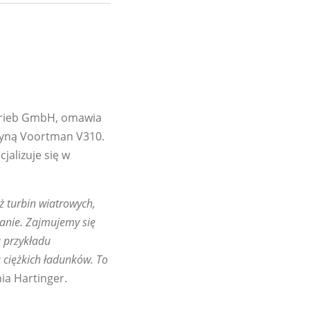
etrieb GmbH, omawia
szyną Voortman V310.
jalizuje się w
ż turbin wiatrowych,
wanie. Zajmujemy się
a przykładu
 ciężkich ładunków. To
ia Hartinger.