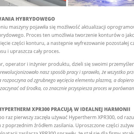
OWANIA HYBRYDOWEGO
iu maszyny pojawiła się możliwość aktualizacji oprogramo
ybrydowego. Proces ten umożliwia tworzenie konturów o jako
ięcie części konturu, a następnie wyfrezowanie pozostałej c
su i upraszcza cały proces.
 operator i inżynier produktu, dzieli się swoimi przemyśle
wolucjonizowało nasz sposób pracy i sprawiło, że wszystko prze
a rozpoczyna od zgrubnego wycięcia elementu plazmą, a dopiero
 zaczynać od środka, co znacznie przyspiesza proces w porównan
HYPERTHERM XPR300 PRACUJĄ W IDEALNEJ HARMONII
po raz pierwszy zaczęła używać Hypertherm XPR300, od razu
 z poprzednim źródłem zasilania. Uproszczone części zużywa
oatacji zasilacza XPR300 sprawiły, że stał się dla firmy atrak