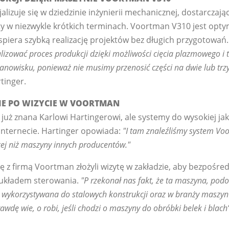
alizuje się w dziedzinie inżynierii mechanicznej, dostarczaj
ty w niezwykle krótkich terminach. Voortman V310 jest op
wspiera szybką realizację projektów bez długich przygotowań
zować proces produkcji dzięki możliwości cięcia plazmowego i t
anowisku, ponieważ nie musimy przenosić części na dwie lub trz
tinger.
IE PO WIZYCIE W VOORTMAN
już znana Karlowi Hartingerowi, ale systemy do wysokiej jak
Internecie. Hartinger opowiada:
"I tam znaleźliśmy system Vo
cej niż maszyny innych producentów."
 z firmą Voortman złożyli wizytę w zakładzie, aby bezpośred
kładem sterowania.
"P rzekonał nas fakt, że ta maszyna, pod
 wykorzystywana do stalowych konstrukcji oraz w branży maszyn
awdę wie, o robi, jeśli chodzi o maszyny do obróbki belek i blach”