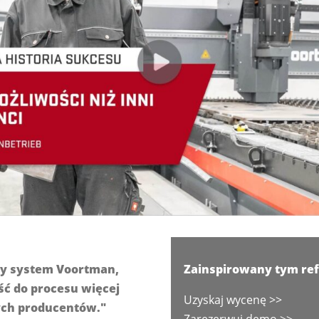
my system Voortman,
Zainspirowany tym ref
ć do procesu więcej
Uzyskaj wycenę >>
ych producentów."
Zarezerwuj demo >>