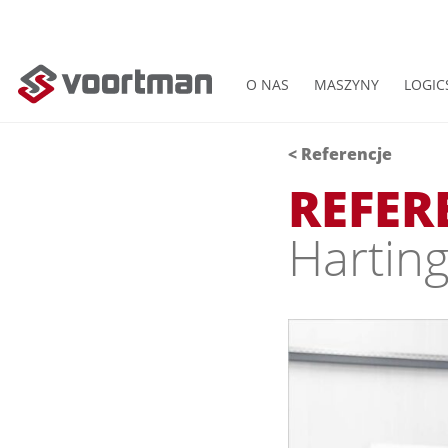
O NAS
MASZYNY
LOGIC
< Referencje
REFER
Hartin