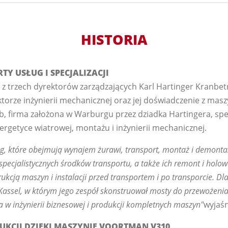
HISTORIA
TY USŁUG I SPECJALIZACJI
en z trzech dyrektorów zarządzających Karl Hartinger Kranb
ktorze inżynierii mechanicznej oraz jej doświadczenie z ma
b, firma założona w Warburgu przez dziadka Hartingera, spec
rgetyce wiatrowej, montażu i inżynierii mechanicznej.
g, które obejmują wynajem żurawi, transport, montaż i demonta
 specjalistycznych środków transportu, a także ich remont i holo
kcją maszyn i instalacji przed transportem i po transporcie. Dl
Kassel, w którym jego zespół skonstruował mosty do przewożenia
a w inżynierii biznesowej i produkcji kompletnych maszyn"
wyjaśn
UKCJI DZIĘKI MASZYNIE VOORTMAN V310