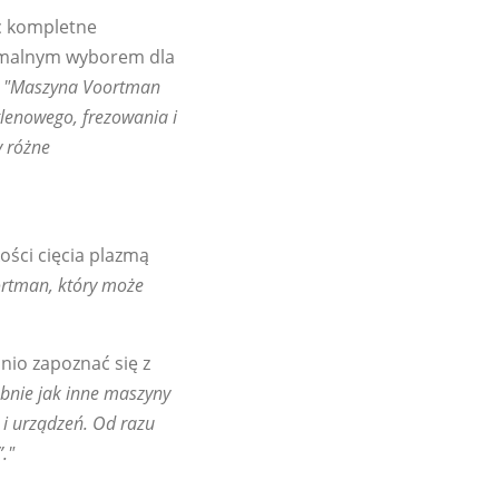
ąc kompletne
tymalnym wyborem dla
.
"Maszyna Voortman
lenowego, frezowania i
y różne
ości cięcia plazmą
ortman, który może
nio zapoznać się z
obnie jak inne maszyny
 i urządzeń. Od razu
."