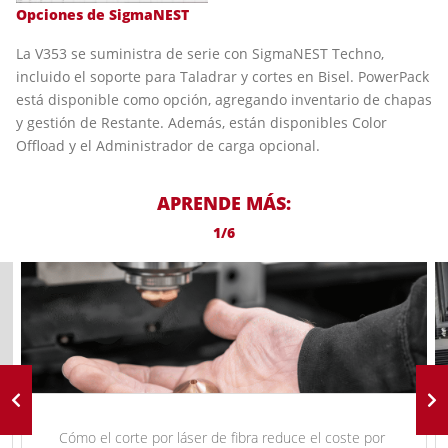
Opciones de SigmaNEST
La V353 se suministra de serie con SigmaNEST Techno,
incluido el soporte para Taladrar y cortes en Bisel. PowerPack
está disponible como opción, agregando inventario de chapas
y gestión de Restante. Además, están disponibles Color
Offload y el Administrador de carga opcional.
APRENDE MÁS:
1/6
Cómo el corte por láser de fibra reduce el coste por