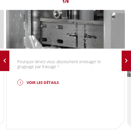
1/9
Pourquoi devez-vous absolument envisager le
grugeage par fraisage ?
VOIR LES DÉTAILS