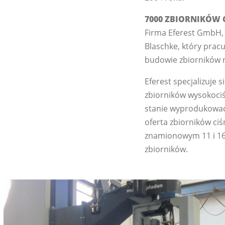
7000 ZBIORNIKÓW 
Firma Eferest GmbH, 
Blaschke, który pracu
budowie zbiorników 
Eferest specjalizuje 
zbiorników wysokociś
stanie wyprodukować 
oferta zbiorników ci
znamionowym 11 i 16
zbiorników.