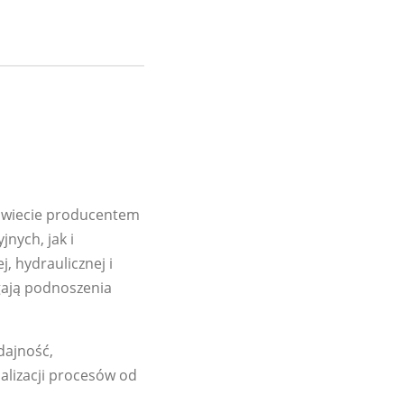
 świecie producentem
nych, jak i
 hydraulicznej i
gają podnoszenia
dajność,
alizacji procesów od