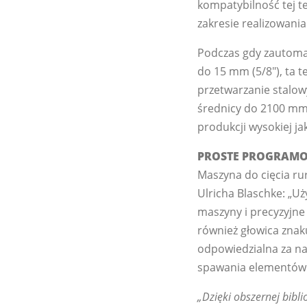
kompatybilność tej t
zakresie realizowani
Podczas gdy zautomat
do 15 mm (5/8"), ta 
przetwarzanie stalow
średnicy do 2100 mm
produkcji wysokiej j
PROSTE PROGRAMO
Maszyna do cięcia ru
Ulricha Blaschke: „U
maszyny i precyzyjne
również głowica znak
odpowiedzialna za na
spawania elementów 
„Dzięki obszernej bib