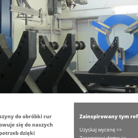
zyny do obróbki rur
Zainspirowany tym ref
owuje się do naszych
Uzyskaj wycenę >>
otrzeb dzięki
Zarezerwuj demo >>