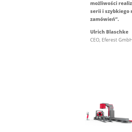
możliwości reali
serii i szybkieg
zamówień”.
Ulrich Blaschke
CEO, Eferest Gmb