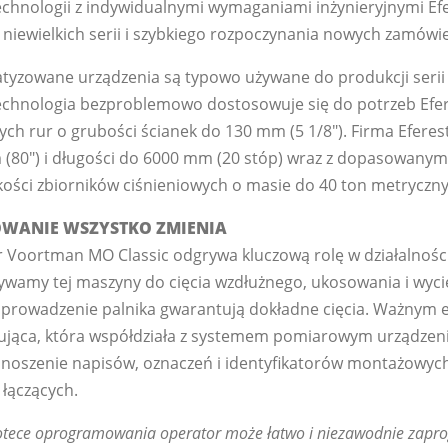
echnologii z indywidualnymi wymaganiami inżynieryjnymi Efe
a niewielkich serii i szybkiego rozpoczynania nowych zamówi
yzowane urządzenia są typowo używane do produkcji serii 
technologia bezproblemowo dostosowuje się do potrzeb Efer
ych rur o grubości ścianek do 130 mm (5 1/8"). Firma Eferes
 (80") i długości do 6000 mm (20 stóp) wraz z dopasowany
akości zbiorników ciśnieniowych o masie do 40 ton metryczn
WANIE WSZYSTKO ZMIENIA
r Voortman MO Classic odgrywa kluczową rolę w działalnośc
żywamy tej maszyny do cięcia wzdłużnego, ukosowania i wyci
 prowadzenie palnika gwarantują dokładne cięcia. Ważnym 
ująca, która współdziała z systemem pomiarowym urządzenia
noszenie napisów, oznaczeń i identyfikatorów montażowych
łączących.
liotece oprogramowania operator może łatwo i niezawodnie za