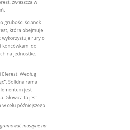
rest, zwłaszcza w
eń.
o grubości ścianek
est, która obejmuje
t wykorzystuje rury o
mi końcówkami do
ych na jednostkę.
i Eferest. Według
ęć”. Solidna rama
elementem jest
. Głowica ta jest
 w celu późniejszego
programować maszynę na