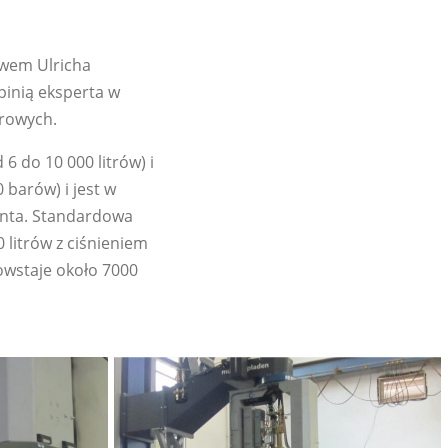
twem Ulricha
pinią eksperta w
rowych.
6 do 10 000 litrów) i
 barów) i jest w
enta. Standardowa
 litrów z ciśnieniem
wstaje około 7000