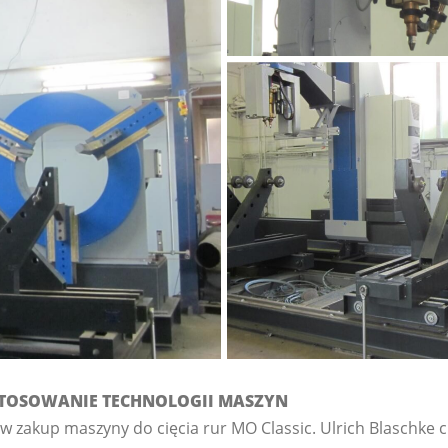
TOSOWANIE TECHNOLOGII MASZYN
w zakup maszyny do cięcia rur MO Classic. Ulrich Blaschke c