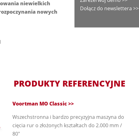
zowania niewielkich
Dołącz do newslettera >>
o rozpoczynania nowych
H
PRODUKTY REFERENCYJNE
Voortman MO Classic >>
Wszechstronna i bardzo precyzyjna maszyna do
cięcia rur o złożonych kształtach do 2.000 mm /
80"