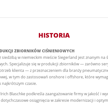
HISTORIA
DUKCJI ZBIORNIKÓW CIŚNIENIOWYCH
 siedzibą w niemieckim mieście Siegerland jest znanym na
ych. Specjalizuje się w produkcji zbiorników — zarówno seryj
rzeb klienta — z przeznaczeniem dla branży pneumatycznej,
owej, w tym do zastosowań onshore i offshore, które wyma
k najkrótszym czasie.
lrich Blaschke podkreśla zaangażowanie firmy w jakość i wy
 dotychczasowe osiągnięcia w zakresie modernizacji i optym