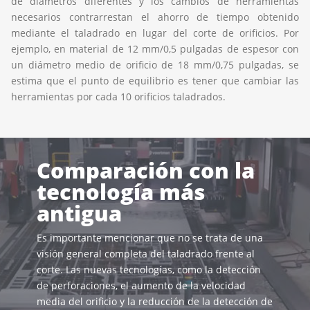
de diámetros diferentes y los cambios de herramientas
necesarios contrarrestan el ahorro de tiempo obtenido
mediante el taladrado en lugar del corte de orificios. Por
ejemplo, en material de 12 mm/0,5 pulgadas de espesor con
un diámetro medio de orificio de 18 mm/0,75 pulgadas, se
estima que el punto de equilibrio es tener que cambiar las
herramientas por cada 10 orificios taladrados.
Comparación con la
tecnología más
antigua
Es importante mencionar que no se trata de una
visión general completa del taladrado frente al
corte. Las nuevas tecnologías, como la detección
de perforaciones, el aumento de la velocidad
media del orificio y la reducción de la detección de