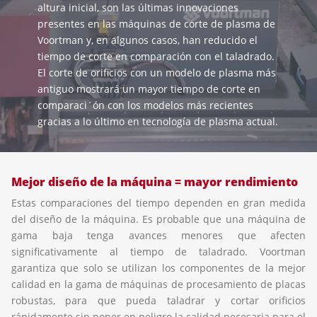
altura inicial, son las últimas innovaciones
presentes en las máquinas de corte de plasma de
Voortman y, en algunos casos, han reducido el
tiempo de corte en comparación con el taladrado.
El corte de orificios con un modelo de plasma más
antiguo mostrará un mayor tiempo de corte en
comparaci´ón con los modelos más recientes
gracias a lo último en tecnología de plasma actual.
Mejor diseño de la máquina = mayor rendimiento
Estas comparaciones del tiempo dependen en gran medida
del diseño de la máquina. Es probable que una máquina de
gama baja tenga avances menores que afecten
significativamente al tiempo de taladrado. Voortman
garantiza que solo se utilizan los componentes de la mejor
calidad en la gama de máquinas de procesamiento de placas
robustas, para que pueda taladrar y cortar orificios
rápidamente sin poner en peligro la calidad necesaria para el