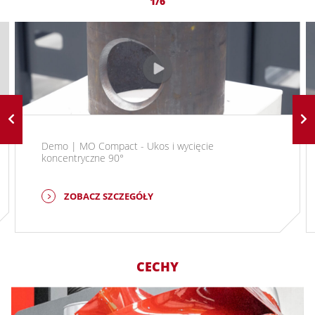
1/6
Demo | MO Compact - Ukos i wycięcie
koncentryczne 90°
ZOBACZ SZCZEGÓŁY
CECHY