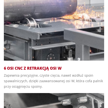
6 OSI CNC Z RETRAKCJĄ OSI W
Zapewnia precyzyjne, czyste cięcia, nawet wzdłuż spoin
spawalniczych, dzięki zaawansowanej osi W, która cofa palnik
przy osiągnięciu spoiny.