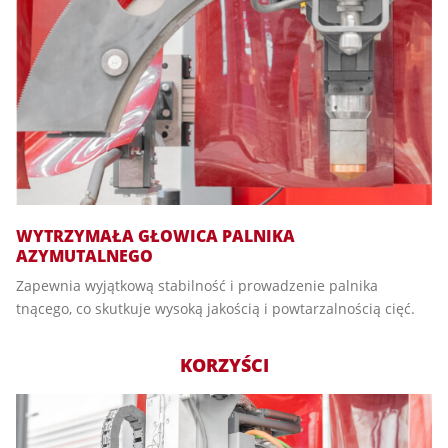
WYTRZYMAŁA GŁOWICA PALNIKA
AZYMUTALNEGO
Zapewnia wyjątkową stabilność i prowadzenie palnika
tnącego, co skutkuje wysoką jakością i powtarzalnością cięć.
KORZYŚCI