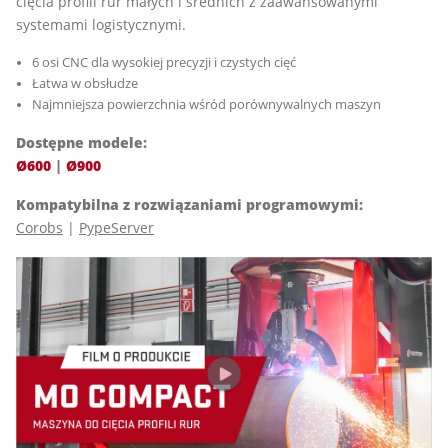
cięcia profili rur małych i średnich z zaawansowanymi
systemami logistycznymi.
6 osi CNC dla wysokiej precyzji i czystych cięć
Łatwa w obsłudze
Najmniejsza powierzchnia wśród porównywalnych maszyn
Dostępne modele:
Ø600
|
Ø900
Kompatybilna z rozwiązaniami programowymi:
Corobs
|
PypeServer