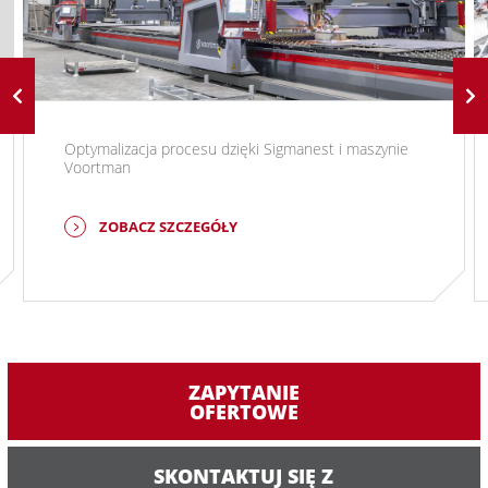
Optymalizacja procesu dzięki Sigmanest i maszynie
Voortman
ZOBACZ SZCZEGÓŁY
ZAPYTANIE
OFERTOWE
SKONTAKTUJ SIĘ Z