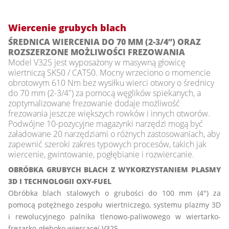
Wiercenie grubych blach
ŚREDNICA WIERCENIA DO 70 MM (2-3/4”) ORAZ
ROZSZERZONE MOŻLIWOŚCI FREZOWANIA
Model V325 jest wyposażony w masywną głowicę
wiertniczą SK50 / CAT50. Mocny wrzeciono o momencie
obrotowym 610 Nm bez wysiłku wierci otwory o średnicy
do 70 mm (2-3/4") za pomocą węglików spiekanych, a
zoptymalizowane frezowanie dodaje możliwość
frezowania jeszcze większych rowków i innych otworów.
Podwójne 10-pozycyjne magazynki narzędzi mogą być
załadowane 20 narzędziami o różnych zastosowaniach, aby
zapewnić szeroki zakres typowych procesów, takich jak
wiercenie, gwintowanie, pogłębianie i rozwiercanie.
OBRÓBKA GRUBYCH BLACH Z WYKORZYSTANIEM PLASMY
3D I TECHNOLOGII OXY-FUEL
Obróbka blach stalowych o grubości do 100 mm (4") za
pomocą potężnego zespołu wiertniczego, systemu plazmy 3D
i rewolucyjnego palnika tlenowo-paliwowego w wiertarko-
frezarko-głęboko wiercącej V325.