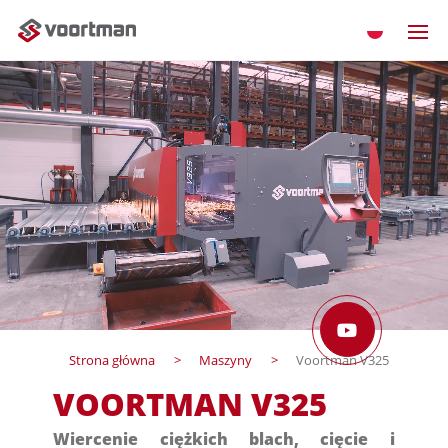
Strona główna
Maszyny
Voortman V325
VOORTMAN V325
Wiercenie ciężkich blach, cięcie i