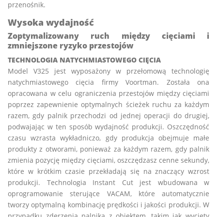
przenośnik.
Wysoka wydajność
Zoptymalizowany ruch między cięciami i
zmniejszone ryzyko przestojów
TECHNOLOGIA NATYCHMIASTOWEGO CIĘCIA
Model V325 jest wyposażony w przełomową technologię
natychmiastowego cięcia firmy Voortman. Została ona
opracowana w celu ograniczenia przestojów między cięciami
poprzez zapewnienie optymalnych ścieżek ruchu za każdym
razem, gdy palnik przechodzi od jednej operacji do drugiej,
podwajając w ten sposób wydajność produkcji. Oszczędność
czasu wzrasta wykładniczo, gdy produkcja obejmuje małe
produkty z otworami, ponieważ za każdym razem, gdy palnik
zmienia pozycję między cięciami, oszczędzasz cenne sekundy,
które w krótkim czasie przekładają się na znaczący wzrost
produkcji. Technologia Instant Cut jest wbudowana w
oprogramowanie sterujące VACAM, które automatycznie
tworzy optymalną kombinację prędkości i jakości produkcji. W
przypadku zderzenia palnika z obiektem, takim jak wycięty