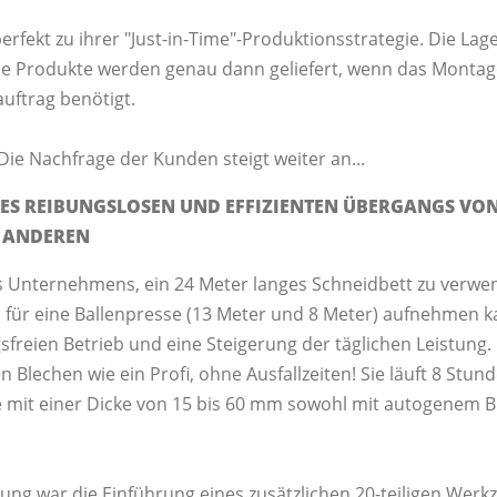
erfekt zu ihrer "Just-in-Time"-Produktionsstrategie. Die Lag
e Produkte werden genau dann geliefert, wenn das Montage
ftrag benötigt.
Die Nachfrage der Kunden steigt weiter an...
NES REIBUNGSLOSEN UND EFFIZIENTEN ÜBERGANGS VO
M ANDEREN
 Unternehmens, ein 24 Meter langes Schneidbett zu verwen
für eine Ballenpresse (13 Meter und 8 Meter) aufnehmen k
freien Betrieb und eine Steigerung der täglichen Leistung.
 Blechen wie ein Profi, ohne Ausfallzeiten! Sie läuft 8 Stund
 mit einer Dicke von 15 bis 60 mm sowohl mit autogenem B
zung war die Einführung eines zusätzlichen 20-teiligen Werk