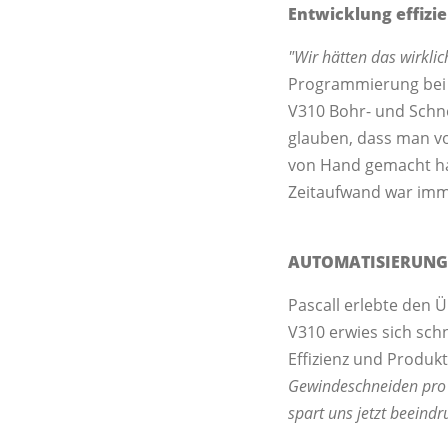
Entwicklung effizi
"Wir hätten das wirklic
Programmierung bei B
V310 Bohr- und Schne
glauben, dass man vo
von Hand gemacht ha
Zeitaufwand war im
AUTOMATISIERUNG:
Pascall erlebte den 
V310 erwies sich sch
Effizienz und Produkti
Gewindeschneiden pro B
spart uns jetzt beeind