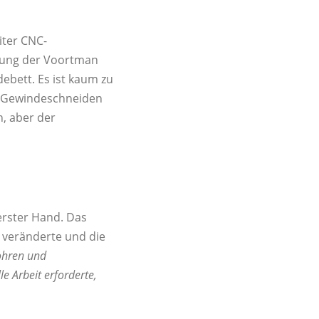
iter CNC-
ffung der Voortman
ebett. Es ist kaum zu
nd Gewindeschneiden
, aber der
erster Hand. Das
f veränderte und die
ohren und
e Arbeit erforderte,