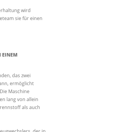
erhaltung wird
team sie für einen
N EINEM
den, das zwei
ann, ermöglicht
 Die Maschine
en lang von allein
rennstoff als auch
zeugwechslers, der in