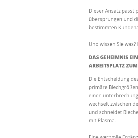
Dieser Ansatz passt p
übersprungen und di
bestimmten Kundenau
Und wissen Sie was? 
DAS GEHEIMNIS EI
ARBEITSPLATZ ZU
Die Entscheidung des
primäre Blechgrößen 
einen unterbrechungs
wechselt zwischen den
und schneidet Bleche
mit Plasma.
Eine wertvolle Ergän