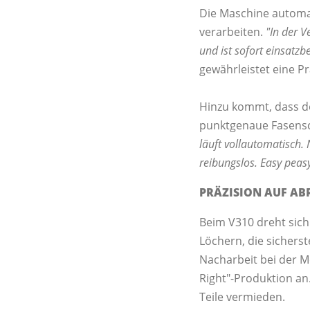
Die Maschine automat
verarbeiten.
"In der 
und ist sofort einsatzbe
gewährleistet eine P
Hinzu kommt, dass de
punktgenaue Fasensc
läuft vollautomatisch
reibungslos. Easy peasy
PRÄZISION AUF ABR
Beim V310 dreht sich 
Löchern, die sicherst
Nacharbeit bei der Mo
Right"-Produktion a
Teile vermieden.