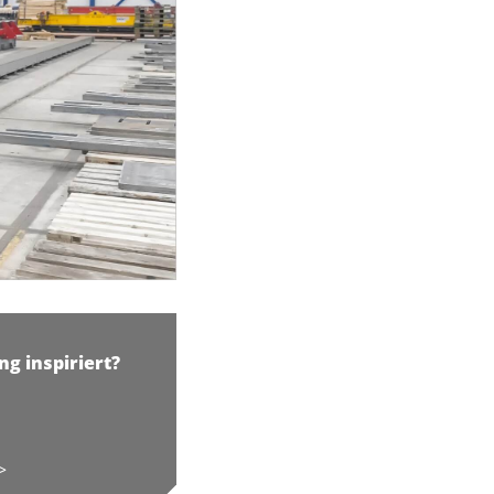
ng inspiriert?
>