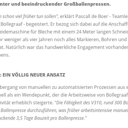
enter und beeindruckender Großballenpressen.
h schon viel früher tun sollen",
erklärt Pascall de Boer - Teamle
ollegraaf - begeistert. Er bezog sich dabei auf die Anscha
idemaschine für Bleche mit einem 24 Meter langen Schneid
r weniger als vier Jahren noch alles Markieren, Bohren u
t. Natürlich war das handwerkliche Engagement vorhanden
mens.
 EIN VÖLLIG NEUER ANSATZ
Übergang von manuellen zu automatisierten Prozessen aus 
nell als ein Wendepunkt, der die Arbeitsweise von Bollegraa
vität erheblich steigerte. "
Die Fähigkeit des V310, rund 300 B
allenpresse durchzuführen, was früher arbeitsintensive manuell
ruckende 3,5 Tage Bauzeit pro Ballenpresse."