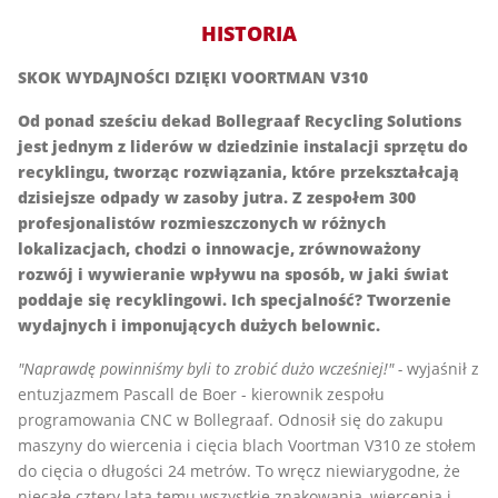
HISTORIA
SKOK WYDAJNOŚCI DZIĘKI VOORTMAN V310
Od ponad sześciu dekad Bollegraaf Recycling Solutions
jest jednym z liderów w dziedzinie instalacji sprzętu do
recyklingu, tworząc rozwiązania, które przekształcają
dzisiejsze odpady w zasoby jutra. Z zespołem 300
profesjonalistów rozmieszczonych w różnych
lokalizacjach, chodzi o innowacje, zrównoważony
rozwój i wywieranie wpływu na sposób, w jaki świat
poddaje się recyklingowi. Ich specjalność? Tworzenie
wydajnych i imponujących dużych belownic.
"Naprawdę powinniśmy byli to zrobić dużo wcześniej!" -
wyjaśnił z
entuzjazmem Pascall de Boer - kierownik zespołu
programowania CNC w Bollegraaf. Odnosił się do zakupu
maszyny do wiercenia i cięcia blach Voortman V310 ze stołem
do cięcia o długości 24 metrów. To wręcz niewiarygodne, że
niecałe cztery lata temu wszystkie znakowania, wiercenia i