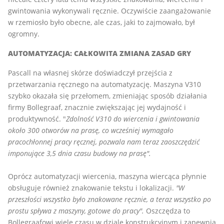
gwintowania wykonywali ręcznie. Oczywiście zaangażowanie
w rzemiosło było obecne, ale czas, jaki to zajmowało, był
ogromny.
AUTOMATYZACJA: CAŁKOWITA ZMIANA ZASAD GRY
Pascall na własnej skórze doświadczył przejścia z
przetwarzania ręcznego na automatyzację. Maszyna V310
szybko okazała się przełomem, zmieniając sposób działania
firmy Bollegraaf, znacznie zwiększając jej wydajność i
produktywność. "
Zdolność V310 do wiercenia i gwintowania
około 300 otworów na prasę, co wcześniej wymagało
pracochłonnej pracy ręcznej, pozwala nam teraz zaoszczędzić
imponujące 3,5 dnia czasu budowy na prasę".
Oprócz automatyzacji wiercenia, maszyna wiercąca płynnie
obsługuje również znakowanie tekstu i lokalizacji.
"W
przeszłości wszystko było znakowane ręcznie, a teraz wszystko po
prostu spływa z maszyny, gotowe do pracy".
Oszczędza to
Bollegraafowi wiele czasu w dziale konstrukcyjnym i zapewnia