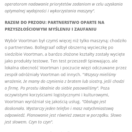
operatorom nadawanie priorytetów zadaniom w celu uzyskania
optymalnej wydajności i wykorzystania maszyny".
RAZEM DO PRZODU: PARTNERSTWO OPARTE NA
PRZYSZŁOŚCIOWYM MYŚLENIU I ZAUFANIU
Wybór Voortman był czymś więcej niż tylko maszyną; chodziło
o partnerstwo. Bollegraaf odbył obszerną wycieczkę po
siedzibie Voortman, a bardzo złożone kształty zostały wycięte
jako produkty testowe. Ten test przeszedł śpiewająco, ale
lokalna obecność Voortman i poczucie więzi odczuwane przez
zespół odróżniały Voortman od innych. "
Wszyscy mieliśmy
wrażenie, że mamy do czynienia z bratem lub siostrą, jeśli chodzi
o firmę. Po prostu idealnie do siebie pasowaliśmy".
Poza
oczywistymi korzyściami logistycznymi i kulturowymi,
Voortman wyróżniał się jakością usług.
"Obsługa jest
doskonała. Wystarczy jeden telefon i masz natychmiastową
odpowiedź. Planowanie jest również zawsze w porządku. Słowo
jest słowem. Czyn to czyn".