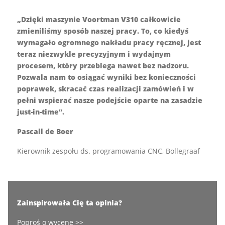
„Dzięki maszynie Voortman V310 całkowicie
zmieniliśmy sposób naszej pracy. To, co kiedyś
wymagało ogromnego nakładu pracy ręcznej, jest
teraz niezwykle precyzyjnym i wydajnym
procesem, który przebiega nawet bez nadzoru.
Pozwala nam to osiągać wyniki bez konieczności
poprawek, skracać czas realizacji zamówień i w
pełni wspierać nasze podejście oparte na zasadzie
just-in-time”.
Pascall de Boer
Kierownik zespołu ds. programowania CNC, Bollegraaf
Zainspirowała Cię ta opinia?
Poproś o wycenę >>