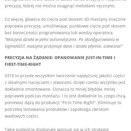
precyzję, której nie można osiągnąć metodami ręcznymi.
Co więcej, głowica do cięcia pod skosem 3D maszyny znacznie
poprawia precyzję, umożliwiając punktowe cięcie pod skosem
bez konieczności programowania lub wiedzy operatora.
"Maszyna działa w pełni automatycznie. Po skonfigurowaniu w
SigmaNEST, maszyna przejmuje dane i działa płynnie. Łatwizna!"
PRECYZJA NA ŻĄDANIE: OPANOWANIE JUST-IN-TIME I
FIRST-TIME-RIGHT
V310 to przede wszystkim tworzenie najwyższej jakości części
z idealnymi nacięciami i otworami, dzięki czemu wszystko jest
dokładnie zmontowane. Oznacza to mniej błędów, mniej
poprawek podczas montażu. I to jest dokładnie to, czego chcą,
ponieważ dążą do produkcji "First-Time-Right". Eliminuje to
potrzebę testowania produktów i zapobiega zwrotom
wadliwych części.
Takie podejście doskonale wpisuje się w ich strategię