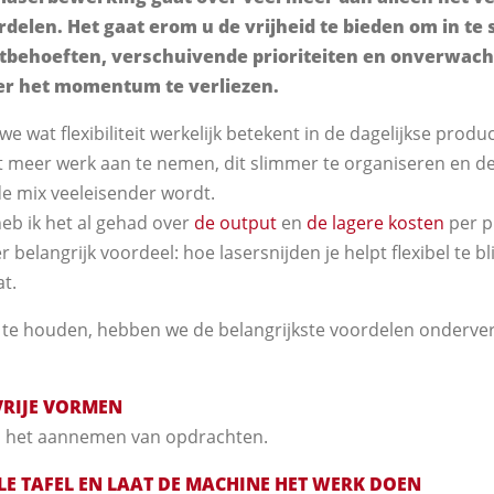
delen. Het gaat erom u de vrijheid te bieden om in te 
behoeften, verschuivende prioriteiten en onverwach
er het momentum te verliezen.
n we wat flexibiliteit werkelijk betekent in de dagelijkse produ
elpt meer werk aan te nemen, dit slimmer te organiseren en d
 mix veeleisender wordt.
heb ik het al gehad over
de output
en
de lagere kosten
per p
 belangrijk voordeel: hoe lasersnijden je helpt flexibel te b
at.
k te houden, hebben we de belangrijkste voordelen onderver
VRIJE VORMEN
ij het aannemen van opdrachten.
LE TAFEL EN LAAT DE MACHINE HET WERK DOEN