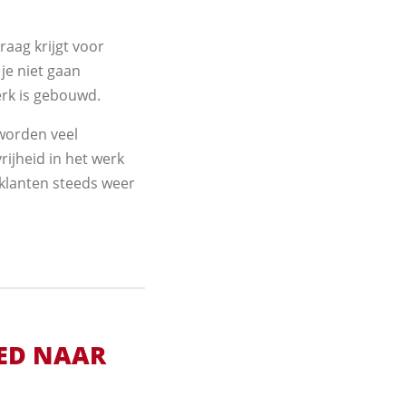
raag krijgt voor
 je niet gaan
erk is gebouwd.
worden veel
ijheid in het werk
 klanten steeds weer
BED NAAR