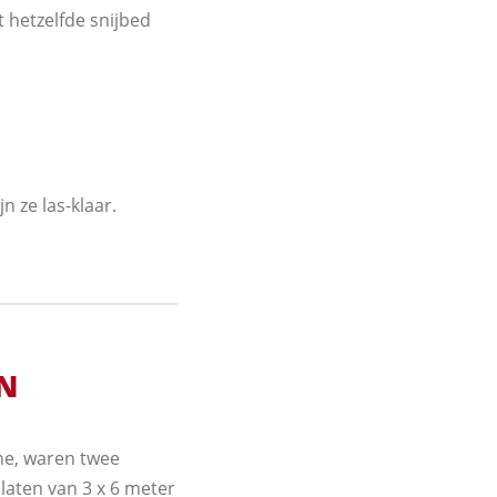
 hetzelfde snijbed
n ze las-klaar.
EN
ne, waren twee
platen van 3 x 6 meter