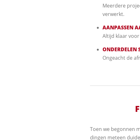
Meerdere projec
verwerkt.
AANPASSEN A
Altijd klaar vo
ONDERDELEN 
Ongeacht de afme
F
Toen we begonnen me
dingen meteen duideli