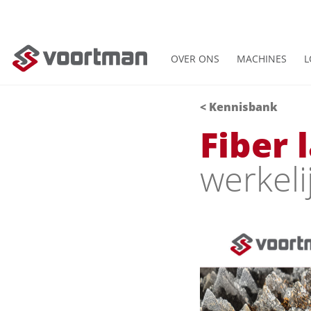
OVER ONS
MACHINES
L
< Kennisbank
Fiber 
werkeli