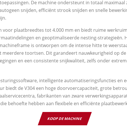
toepassingen. De machine ondersteunt in totaal maximaal 
 autogeen snijden, efficiënt strook snijden en snelle bewerki
ijn.
 voor plaatbreedtes tot 4.000 mm en biedt ruime werkruim
maatindelingen en geoptimaliseerde nesting-strategieën. H
achineframe is ontworpen om de intense hitte te weerstaan
 meerdere toortsen. Dit garandeert nauwkeurigheid op de 
ingen en een consistente snijkwaliteit, zelfs onder extre
turingssoftware, intelligente automatiseringsfuncties en
ur biedt de V304 een hoge doorvoercapaciteit, grote betr
staalservicecentra, fabrikanten van zware verwerkingsappara
die behoefte hebben aan flexibele en efficiënte plaatbewerk
KOOP DE MACHINE