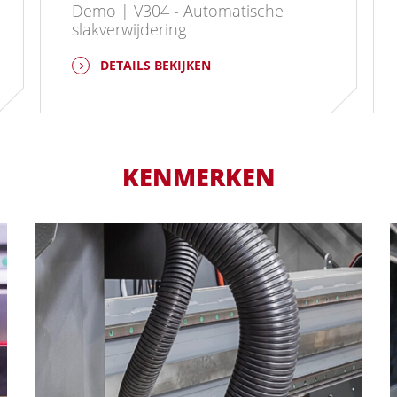
Demo | V304 - Automatische
slakverwijdering
DETAILS BEKIJKEN
KENMERKEN