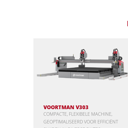
VOORTMAN V303
COMPACTE, FLEXIBELE MACHINE,
GEOPTIMALISEERD VOOR EFFICIËNT