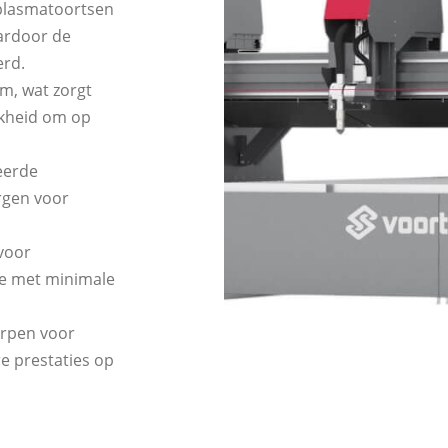
 plasmatoortsen
ardoor de
erd.
m, wat zorgt
ijkheid om op
eerde
rgen voor
voor
e met minimale
orpen voor
e prestaties op