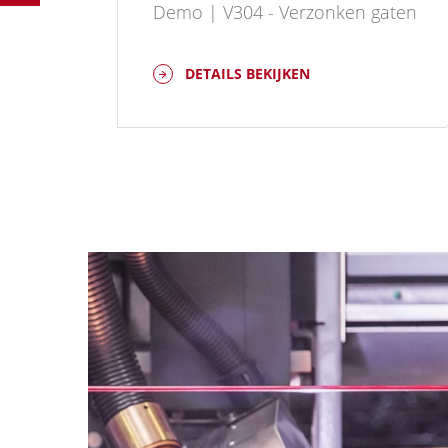
en met
Demo | V304 - Verzonken gaten
DETAILS BEKIJKEN