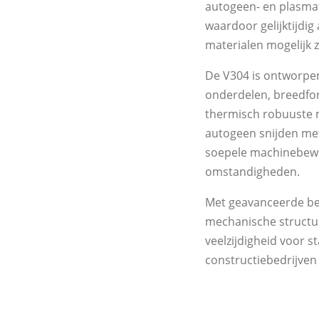
autogeen- en plasma
waardoor gelijktijdig
materialen mogelijk z
De V304 is ontworpen
onderdelen, breedfor
thermisch robuuste m
autogeen snijden met
soepele machinebeweg
omstandigheden.
Met geavanceerde bes
mechanische structu
veelzijdigheid voor 
constructiebedrijven 