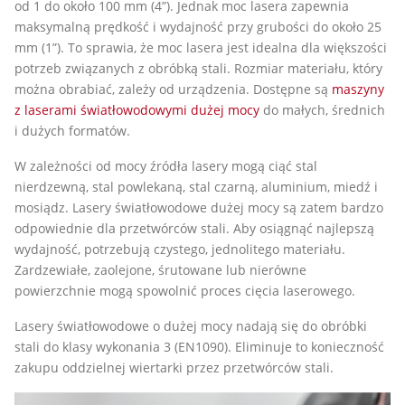
od 1 do około 100 mm (4”). Jednak moc lasera zapewnia
maksymalną prędkość i wydajność przy grubości do około 25
mm (1”). To sprawia, że moc lasera jest idealna dla większości
potrzeb związanych z obróbką stali. Rozmiar materiału, który
można obrabiać, zależy od urządzenia. Dostępne są
maszyny
z laserami światłowodowymi dużej mocy
do małych, średnich
i dużych formatów.
W zależności od mocy źródła lasery mogą ciąć stal
nierdzewną, stal powlekaną, stal czarną, aluminium, miedź i
mosiądz. Lasery światłowodowe dużej mocy są zatem bardzo
odpowiednie dla przetwórców stali. Aby osiągnąć najlepszą
wydajność, potrzebują czystego, jednolitego materiału.
Zardzewiałe, zaolejone, śrutowane lub nierówne
powierzchnie mogą spowolnić proces cięcia laserowego.
Lasery światłowodowe o dużej mocy nadają się do obróbki
stali do klasy wykonania 3 (EN1090). Eliminuje to konieczność
zakupu oddzielnej wiertarki przez przetwórców stali.