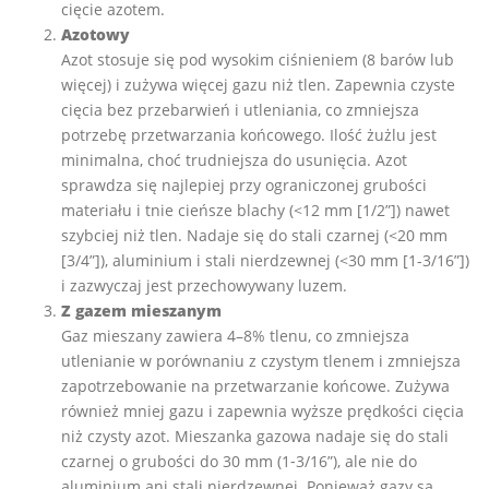
cięcie azotem.
Azotowy
Azot stosuje się pod wysokim ciśnieniem (8 barów lub
więcej) i zużywa więcej gazu niż tlen. Zapewnia czyste
cięcia bez przebarwień i utleniania, co zmniejsza
potrzebę przetwarzania końcowego. Ilość żużlu jest
minimalna, choć trudniejsza do usunięcia. Azot
sprawdza się najlepiej przy ograniczonej grubości
materiału i tnie cieńsze blachy (<12 mm [1/2”]) nawet
szybciej niż tlen. Nadaje się do stali czarnej (<20 mm
[3/4”]), aluminium i stali nierdzewnej (<30 mm [1-3/16”])
i zazwyczaj jest przechowywany luzem.
Z gazem mieszanym
Gaz mieszany zawiera 4–8% tlenu, co zmniejsza
utlenianie w porównaniu z czystym tlenem i zmniejsza
zapotrzebowanie na przetwarzanie końcowe. Zużywa
również mniej gazu i zapewnia wyższe prędkości cięcia
niż czysty azot. Mieszanka gazowa nadaje się do stali
czarnej o grubości do 30 mm (1‑3/16”), ale nie do
aluminium ani stali nierdzewnej. Ponieważ gazy są