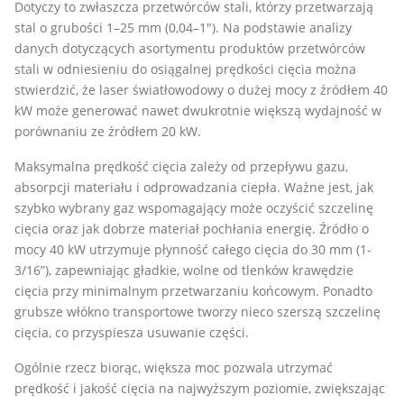
Dotyczy to zwłaszcza przetwórców stali, którzy przetwarzają
stal o grubości 1–25 mm (0,04–1"). Na podstawie analizy
danych dotyczących asortymentu produktów przetwórców
stali w odniesieniu do osiągalnej prędkości cięcia można
stwierdzić, że laser światłowodowy o dużej mocy z źródłem 40
kW może generować nawet dwukrotnie większą wydajność w
porównaniu ze źródłem 20 kW.
Maksymalna prędkość cięcia zależy od przepływu gazu,
absorpcji materiału i odprowadzania ciepła. Ważne jest, jak
szybko wybrany gaz wspomagający może oczyścić szczelinę
cięcia oraz jak dobrze materiał pochłania energię. Źródło o
mocy 40 kW utrzymuje płynność całego cięcia do 30 mm (1-
3/16”), zapewniając gładkie, wolne od tlenków krawędzie
cięcia przy minimalnym przetwarzaniu końcowym. Ponadto
grubsze włókno transportowe tworzy nieco szerszą szczelinę
cięcia, co przyspiesza usuwanie części.
Ogólnie rzecz biorąc, większa moc pozwala utrzymać
prędkość i jakość cięcia na najwyższym poziomie, zwiększając