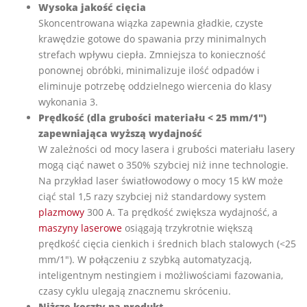
Wysoka jakość cięcia
Skoncentrowana wiązka zapewnia gładkie, czyste
krawędzie gotowe do spawania przy minimalnych
strefach wpływu ciepła. Zmniejsza to konieczność
ponownej obróbki, minimalizuje ilość odpadów i
eliminuje potrzebę oddzielnego wiercenia do klasy
wykonania 3.
Prędkość (dla grubości materiału < 25 mm/1")
zapewniająca wyższą wydajność
W zależności od mocy lasera i grubości materiału lasery
mogą ciąć nawet o 350% szybciej niż inne technologie.
Na przykład laser światłowodowy o mocy 15 kW może
ciąć stal 1,5 razy szybciej niż standardowy system
plazmowy
300 A. Ta prędkość zwiększa wydajność, a
maszyny laserowe
osiągają trzykrotnie większą
prędkość cięcia cienkich i średnich blach stalowych (<25
mm/1"). W połączeniu z szybką automatyzacją,
inteligentnym nestingiem i możliwościami fazowania,
czasy cyklu ulegają znacznemu skróceniu.
Niższe koszty na produkt