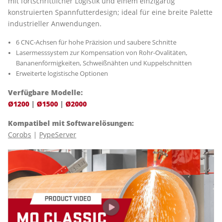
mit fortschrittlicher Logistik und einem einzigartig
konstruierten Spannfutterdesign; ideal für eine breite Palette
industrieller Anwendungen.
6 CNC-Achsen für hohe Präzision und saubere Schnitte
Lasermesssystem zur Kompensation von Rohr-Ovalitäten,
Bananenförmigkeiten, Schweißnähten und Kuppelschnitten
Erweiterte logistische Optionen
Verfügbare Modelle:
Ø1200
|
Ø1500
|
Ø2000
Kompatibel mit Softwarelösungen:
Corobs
|
PypeServer