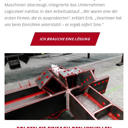
Maschinen überzeugt, integrierte das Unternehmen
Logicsteel nahtlos in den Arbeitsablauf.
„Wir waren eine der
ersten Firmen, die es ausprobierten“,
erklärt Erik.
„Voortman hat
uns beim Einrichten unterstützt – es ergab sofort Sinn.“
ICH BRAUCHE EINE LÖSUNG