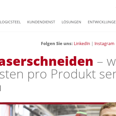
LOGICSTEEL
KUNDENDIENST
LÖSUNGEN
ENTWICKLUNG
Folgen Sie uns:
LinkedIn
|
Instagram
laserschneiden
– w
osten pro Produkt s
n