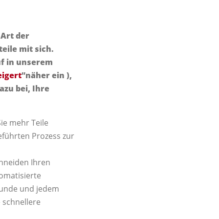
 Art der
eile mit sich.
uf in unserem
eigert
”näher ein ),
azu bei, Ihre
Sie mehr Teile
führten Prozess zur
chneiden Ihren
omatisierte
Stunde und jedem
 schnellere