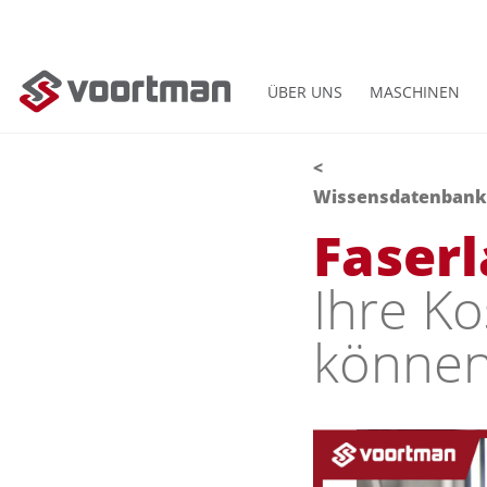
ÜBER UNS
MASCHINEN
<
Wissensdatenbank
Faser
Ihre K
könne