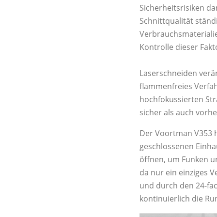
Sicherheitsrisiken da
Schnittqualität stän
Verbrauchsmaterialie
Kontrolle dieser Fakt
Laserschneiden veränd
flammenfreies Verfah
hochfokussierten Str
sicher als auch vorhe
Der Voortman V353 heb
geschlossenen Einhau
öffnen, um Funken un
da nur ein einziges V
und durch den 24-fac
kontinuierlich die R