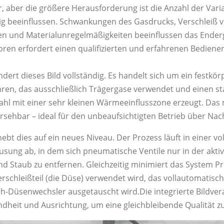
r, aber die größere Herausforderung ist die Anzahl der Varia
dig beeinflussen. Schwankungen des Gasdrucks, Verschleiß 
n und Materialunregelmäßigkeiten beeinflussen das Enderg
oren erfordert einen qualifizierten und erfahrenen Bediener
ert dieses Bild vollständig. Es handelt sich um ein festkör
ren, das ausschließlich Trägergase verwendet und einen st
ahl mit einer sehr kleinen Wärmeeinflusszone erzeugt. Das
rsehbar – ideal für den unbeaufsichtigten Betrieb über Nac
t dies auf ein neues Niveau. Der Prozess läuft in einer vo
sung ab, in dem sich pneumatische Ventile nur in der akt
d Staub zu entfernen. Gleichzeitig minimiert das System 
erschleißteil (die Düse) verwendet wird, das vollautomatisch
h-Düsenwechsler ausgetauscht wird.Die integrierte Bildvera
undheit und Ausrichtung, um eine gleichbleibende Qualität z