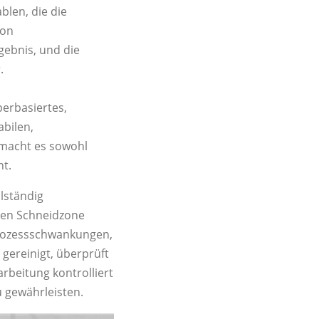
blen, die die
von
ebnis, und die
.
perbasiertes,
abilen,
 macht es sowohl
ht.
llständig
iven Schneidzone
Prozessschwankungen,
 gereinigt, überprüft
rbeitung kontrolliert
u gewährleisten.