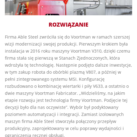
ROZWIĄZANIE
Firma Able Steel zwróciła się do Voortman w ramach szerszej
wizji modernizacji swojej produkcji. Pierwszym krokiem była
instalacja w 2016 roku maszyny Voortman V310, dzięki czemu
firma stała się pierwszą w Stanach Zjednoczonych, która
wdrożyła tę technologię. Następnie podjęto dalsze inwestycje,
w tym zakup robota do obórbki plazmą V807, a później w
pełni zintegrowanego systemu MSI. Konfigurację
rozbudowano o kombinację wiertarki i piły V633, a ostatnio o
dwie maszyny Voortman Fabricator. „Widzieliśmy, na jakim
etapie rozwoju jest technologia firmy Voortman. Podjęcie tej
decyzji było dla nas oczywiste”. Wybór był podyktowany
poziomem automatyzacji i integracji. Zamiast izolowanych
maszyn firma Able Steel stworzyła połączony przepływ
produkcyjny, zaprojektowany w celu poprawy wydajności i
ograniczenia ręcznej obsługi.