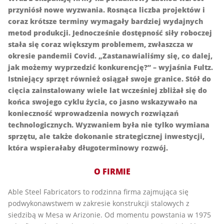
przyniósł nowe wyzwania. Rosnąca liczba projektów i
coraz krótsze terminy wymagały bardziej wydajnych
metod produkcji. Jednocześnie dostępność siły roboczej
stała się coraz większym problemem, zwłaszcza w
okresie pandemii Covid.
„Zastanawialiśmy się, co dalej,
jak możemy wyprzedzić konkurencję?” – wyjaśnia Fultz.
Istniejący sprzęt również osiągał swoje granice. Stół do
cięcia zainstalowany wiele lat wcześniej zbliżał się do
końca swojego cyklu życia, co jasno wskazywało na
konieczność wprowadzenia nowych rozwiązań
technologicznych. Wyzwaniem była nie tylko wymiana
sprzętu, ale także dokonanie strategicznej inwestycji,
która wspierałaby długoterminowy rozwój.
O FIRMIE
Able Steel Fabricators to rodzinna firma zajmująca się
podwykonawstwem w zakresie konstrukcji stalowych z
siedzibą w Mesa w Arizonie. Od momentu powstania w 1975