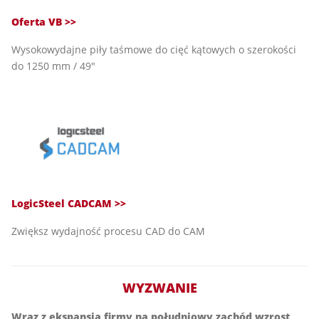
Oferta VB >>
Wysokowydajne piły taśmowe do cięć kątowych o szerokości
do 1250 mm / 49"
LogicSteel CADCAM >>
Zwiększ wydajność procesu CAD do CAM
WYZWANIE
Wraz z ekspansją firmy na południowy zachód wzrost