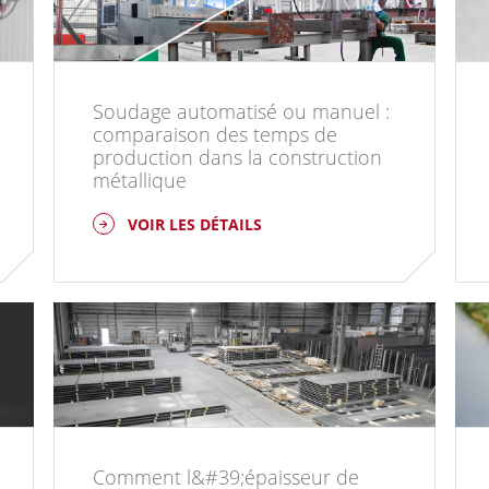
Soudage automatisé ou manuel :
comparaison des temps de
production dans la construction
métallique
VOIR LES DÉTAILS
Comment l&#39;épaisseur de