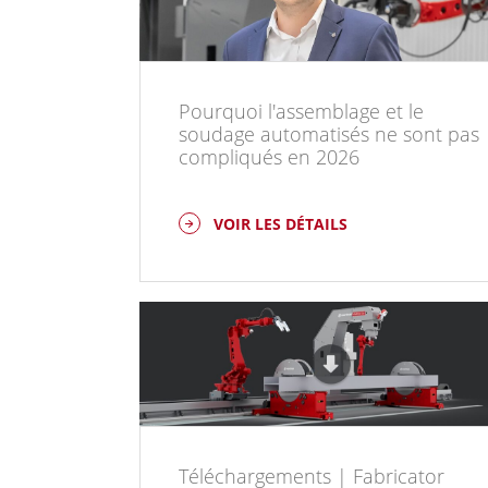
Pourquoi l'assemblage et le
soudage automatisés ne sont pas
compliqués en 2026
VOIR LES DÉTAILS
Téléchargements | Fabricator