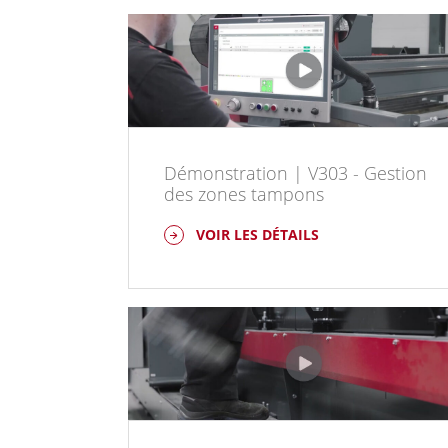
Démonstration | V303 - Gestion
des zones tampons
VOIR LES DÉTAILS