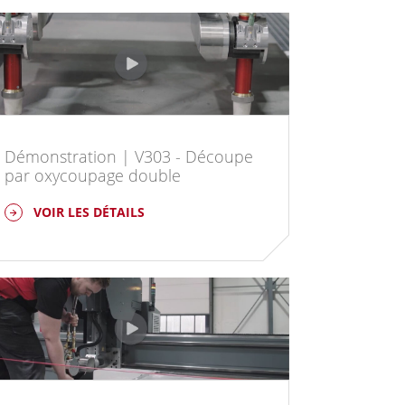
Démonstration | V303 - Découpe
par oxycoupage double
VOIR LES DÉTAILS