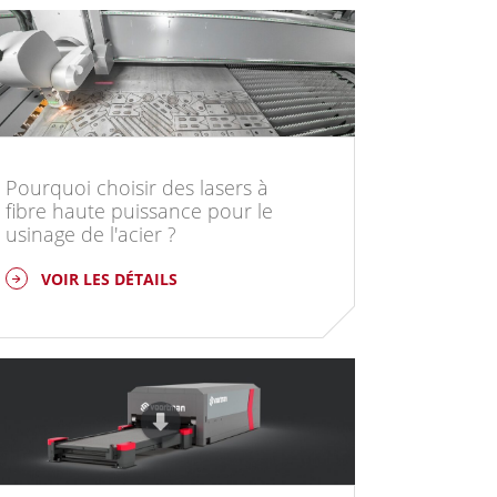
Pourquoi choisir des lasers à
fibre haute puissance pour le
usinage de l'acier ?
VOIR LES DÉTAILS