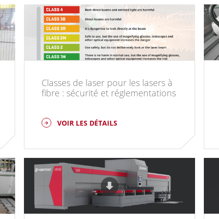
Classes de laser pour les lasers à
fibre : sécurité et réglementations
VOIR LES DÉTAILS