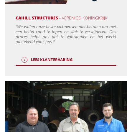
CAHILL STRUCTURES
- VERENIGD KONINGKRIJK
"We willen onze beste vakmensen niet betalen om met
een beitel rond te lopen en slak te verwijderen. Ons
proces helpt ons dat te voorkomen en het werkt
uitstekend voor ons."
LEES KLANTERVARING