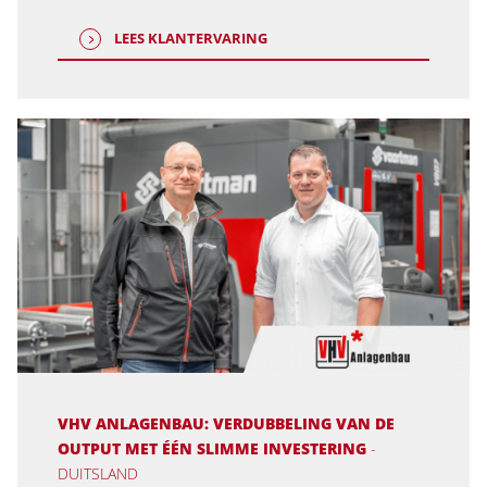
LEES KLANTERVARING
VHV ANLAGENBAU: VERDUBBELING VAN DE
OUTPUT MET ÉÉN SLIMME INVESTERING
-
DUITSLAND