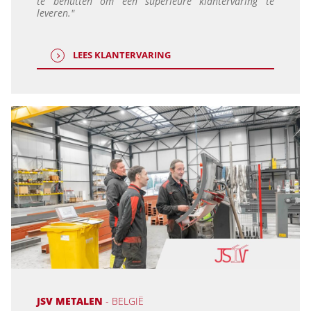
te benutten om een superieure klantervaring te
leveren."
LEES KLANTERVARING
JSV METALEN
- BELGIË