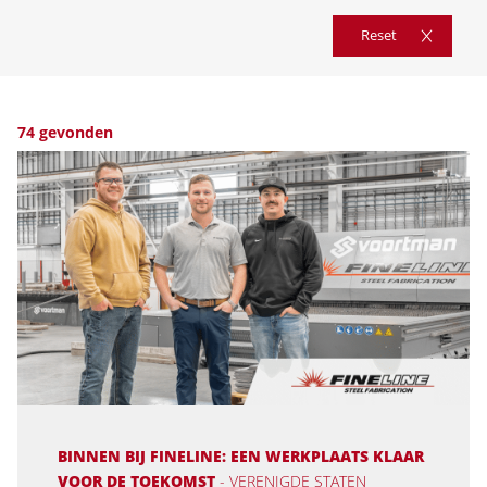
Reset
74 gevonden
BINNEN BIJ FINELINE: EEN WERKPLAATS KLAAR
VOOR DE TOEKOMST
- VERENIGDE STATEN