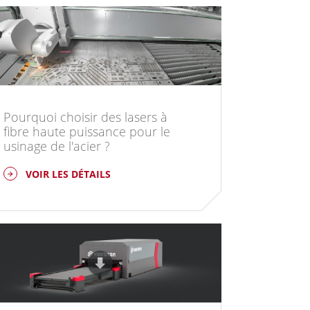
Pourquoi choisir des lasers à
fibre haute puissance pour le
usinage de l'acier ?
VOIR LES DÉTAILS