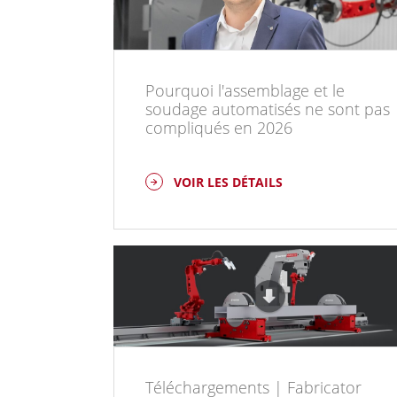
Pourquoi l'assemblage et le
soudage automatisés ne sont pas
compliqués en 2026
VOIR LES DÉTAILS
Téléchargements | Fabricator