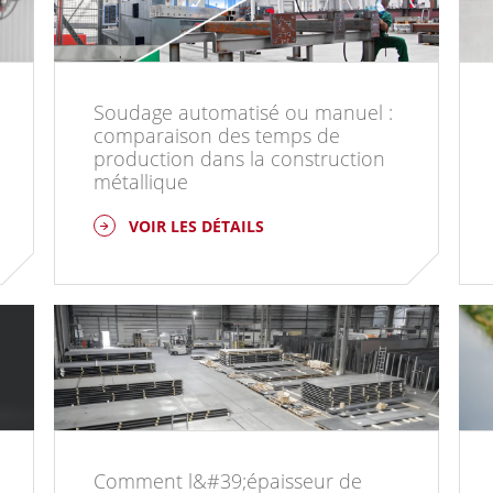
Soudage automatisé ou manuel :
comparaison des temps de
production dans la construction
métallique
VOIR LES DÉTAILS
Comment l&#39;épaisseur de