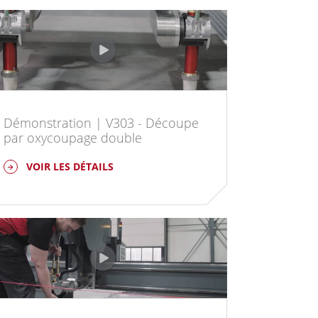
Démonstration | V303 - Découpe
par oxycoupage double
VOIR LES DÉTAILS