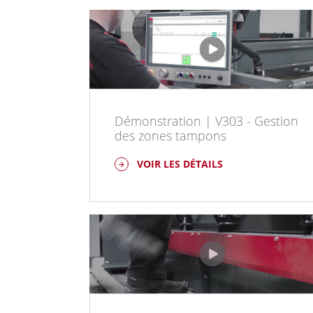
Démonstration | V303 - Gestion
des zones tampons
VOIR LES DÉTAILS