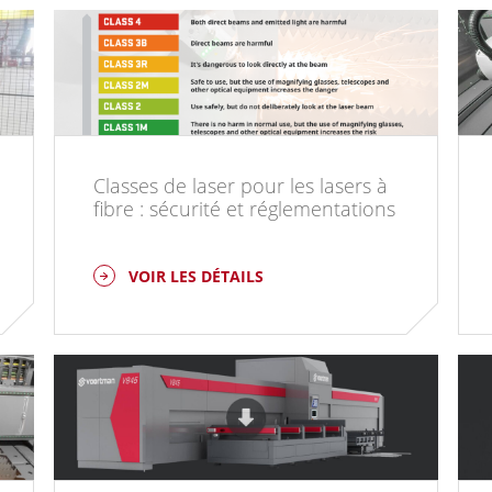
Classes de laser pour les lasers à
fibre : sécurité et réglementations
VOIR LES DÉTAILS